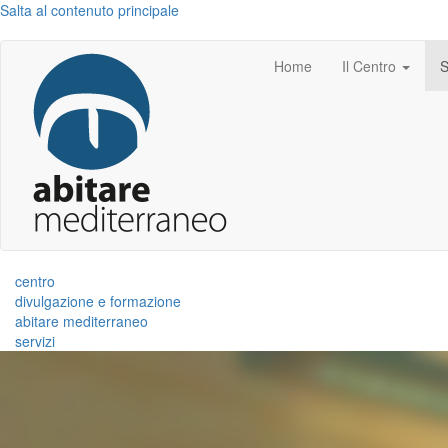
Salta al contenuto principale
Home
Il Centro
S
centro
divulgazione e formazione
abitare mediterraneo
servizi