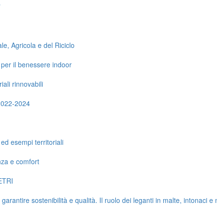
"
ale, Agricola e del Riciclo
 per il benessere indoor
iali rinnovabili
 2022-2024
ed esempi territoriali
za e comfort
METRI
antire sostenibilità e qualità. Il ruolo dei leganti in malte, intonaci e 