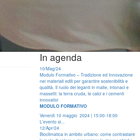
In agenda
10/Mag/24
Modulo Formativo – Tradizione ed Innovazione
nei materiali edili per garantire sostenibilità e
qualità. Il ruolo dei leganti in malte, intonaci e
massetti: la terra cruda, le calci e i cementi
innovativi
MODULO FORMATIVO
Venerdì 10 maggio 2024 | 15:00-18:00
L'evento si...
12/Apr/24
Bioclimatica in ambito urbano: come contrastare