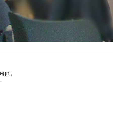
egni,
.