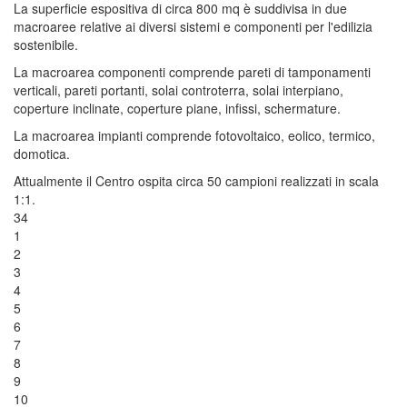
La superficie espositiva di circa 800 mq è suddivisa in due
macroaree relative ai diversi sistemi e componenti per l'edilizia
sostenibile.
La macroarea componenti comprende pareti di tamponamenti
verticali, pareti portanti, solai controterra, solai interpiano,
coperture inclinate, coperture piane, infissi, schermature.
La macroarea impianti comprende fotovoltaico, eolico, termico,
domotica.
Attualmente il Centro ospita circa 50 campioni realizzati in scala
1:1.
34
1
2
3
4
5
6
7
8
9
10