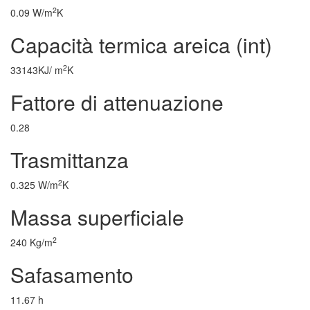
2
0.09 W/m
K
Capacità termica areica (int)
2
33143KJ/ m
K
Fattore di attenuazione
0.28
Trasmittanza
2
0.325 W/m
K
Massa superficiale
2
240 Kg/m
Safasamento
11.67 h